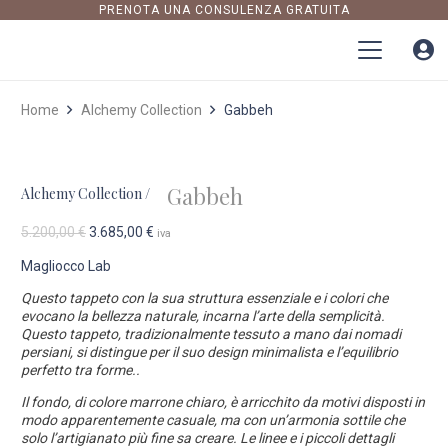
PRENOTA UNA CONSULENZA GRATUITA
Home
Alchemy Collection
Gabbeh
Gabbeh
Alchemy Collection
/
Il
Il
5.200,00
€
3.685,00
€
iva
prezzo
prezzo
Magliocco Lab
originale
attuale
era:
è:
Questo tappeto con la sua struttura essenziale e i colori che
5.200,00 €.
3.685,00 €.
evocano la bellezza naturale, incarna l’arte della semplicità.
Questo tappeto, tradizionalmente tessuto a mano dai nomadi
persiani, si distingue per il suo design minimalista e l’equilibrio
perfetto tra forme..
Il fondo, di colore marrone chiaro, è arricchito da motivi disposti in
modo apparentemente casuale, ma con un’armonia sottile che
solo l’artigianato più fine sa creare. Le linee e i piccoli dettagli