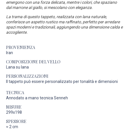
emergono con una forza delicata, mentre i colori, che spaziano
dal marrone al giallo, si mescolano con eleganza.
La trama di questo tappeto, realizzata con lana naturale,
conferisce un aspetto rustico ma raffinato, perfetto per arredare
spazi moderni e tradizionali, aggiungendo una dimensione calda e
accogliente.
PROVENIENZA
Iran
COMPOSIZIONE DEL VELLO
Lana su lana
PERSONALIZZAZIONI
Il tappeto può essere personalizzato per tonalità e dimensioni
TECNICA
Annodato a mano tecnica Senneh
MISURE
299x198
SPESSORE
≈
2 cm