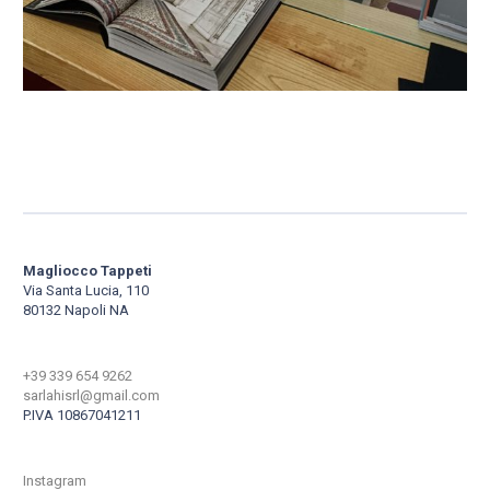
Magliocco Tappeti
Via Santa Lucia, 110
80132 Napoli NA
+39 339 654 9262
sarlahisrl@gmail.com
P.IVA 10867041211
Instagram