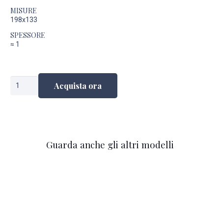
MISURE
198x133
SPESSORE
≈
1
Kashan
Acquista ora
anni
'20
quantità
Guarda anche gli altri modelli