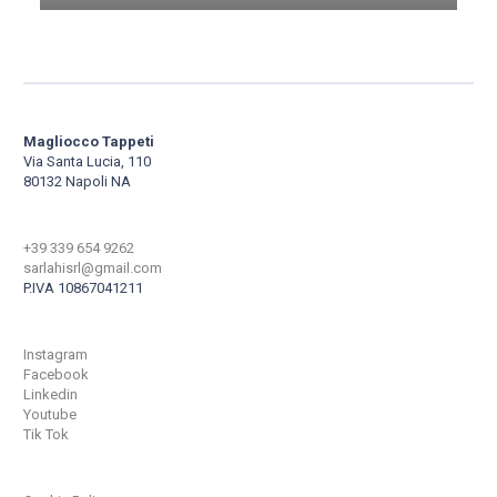
Magliocco Tappeti
Via Santa Lucia, 110
80132 Napoli NA
+39 339 654 9262
sarlahisrl@gmail.com
P.IVA 10867041211
Instagram
Facebook
Linkedin
Youtube
Tik Tok