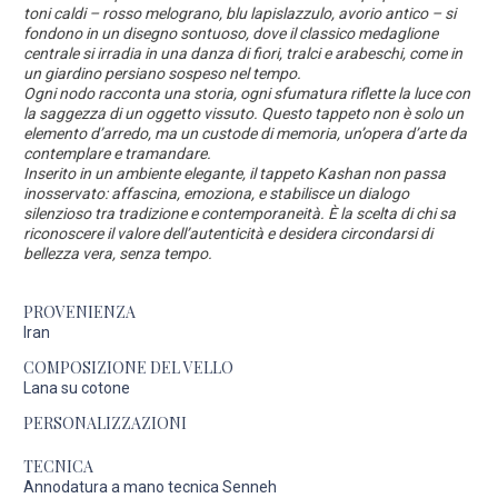
toni caldi – rosso melograno, blu lapislazzulo, avorio antico – si
fondono in un disegno sontuoso, dove il classico medaglione
centrale si irradia in una danza di fiori, tralci e arabeschi, come in
un giardino persiano sospeso nel tempo.
Ogni nodo racconta una storia, ogni sfumatura riflette la luce con
la saggezza di un oggetto vissuto. Questo tappeto non è solo un
elemento d’arredo, ma un custode di memoria, un’opera d’arte da
contemplare e tramandare.
Inserito in un ambiente elegante, il tappeto Kashan non passa
inosservato: affascina, emoziona, e stabilisce un dialogo
silenzioso tra tradizione e contemporaneità. È la scelta di chi sa
riconoscere il valore dell’autenticità e desidera circondarsi di
bellezza vera, senza tempo.
PROVENIENZA
Iran
COMPOSIZIONE DEL VELLO
Lana su cotone
PERSONALIZZAZIONI
TECNICA
Annodatura a mano tecnica Senneh