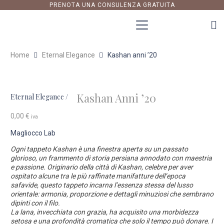
PRENOTA UNA CONSULENZA GRATUITA
Home
Eternal Elegance
Kashan anni ’20
Kashan Anni ’20
Eternal Elegance
/
0,00
€
iva
Magliocco Lab
Ogni tappeto Kashan è una finestra aperta su un passato
glorioso, un frammento di storia persiana annodato con maestria
e passione. Originario della città di Kashan, celebre per aver
ospitato alcune tra le più raffinate manifatture dell’epoca
safavide, questo tappeto incarna l’essenza stessa del lusso
orientale: armonia, proporzione e dettagli minuziosi che sembrano
dipinti con il filo.
La lana, invecchiata con grazia, ha acquisito una morbidezza
setosa e una profondità cromatica che solo il tempo può donare. I