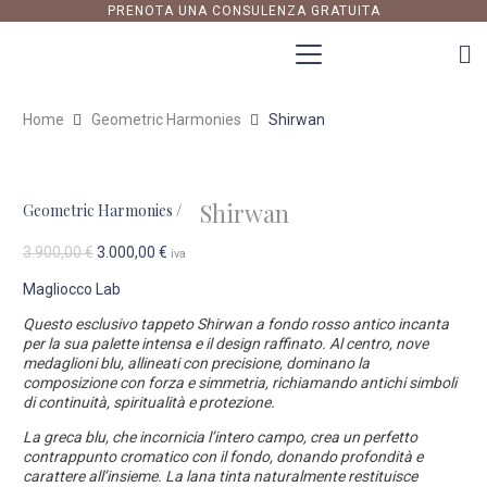
PRENOTA UNA CONSULENZA GRATUITA
Home
Geometric Harmonies
Shirwan
Shirwan
Geometric Harmonies
/
Il
Il
3.900,00
€
3.000,00
€
iva
prezzo
prezzo
Magliocco Lab
originale
attuale
era:
è:
Questo esclusivo tappeto Shirwan a fondo rosso antico incanta
3.900,00 €.
3.000,00 €.
per la sua palette intensa e il design raffinato. Al centro, nove
medaglioni blu, allineati con precisione, dominano la
composizione con forza e simmetria, richiamando antichi simboli
di continuità, spiritualità e protezione.
La greca blu, che incornicia l’intero campo, crea un perfetto
contrappunto cromatico con il fondo, donando profondità e
carattere all’insieme. La lana tinta naturalmente restituisce