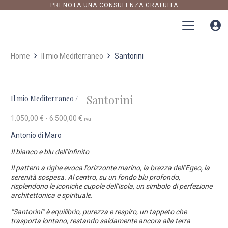
PRENOTA UNA CONSULENZA GRATUITA
Home
Il mio Mediterraneo
Santorini
Santorini
Il mio Mediterraneo
/
Fascia
1.050,00
€
-
6.500,00
€
iva
di
Antonio di Maro
prezzo:
da
Il bianco e blu dell’infinito
1.050,00 €
a
Il pattern a righe evoca l’orizzonte marino, la brezza dell’Egeo, la
6.500,00 €
serenità sospesa. Al centro, su un fondo blu profondo,
risplendono le iconiche cupole dell’isola, un simbolo di perfezione
architettonica e spirituale.
“Santorini” è equilibrio, purezza e respiro, un tappeto che
trasporta lontano, restando saldamente ancora alla terra